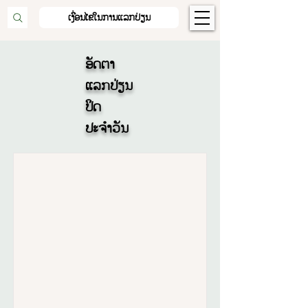
ເງື່ອນໄຂໃນການແລກປ່ຽນ
ອັດຕາ
ແລກປ່ຽນ
ປິດ
ປະຈຳວັນ