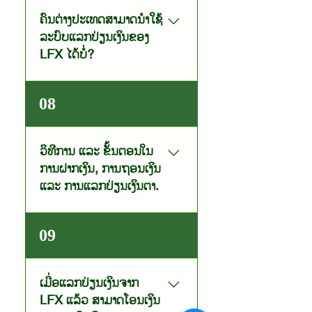
E-pay)
ເງິນໄດ້
ຄົນຕ່າງປະເທດສາມາດນໍາໃຊ້
ລະບົບແລກປ່ຽນເງິນຂອງ
LFX ໄດ້ບໍ່?
ພຽງແຕ່ທ່ານມີບັນຊີທະນາຄານທີ່ເປັນ
08
ສະມາຊິກ ແລະ ມີ App Mobile
Banking ຫຼື Internet banking
ກໍສາມາດນໍາໃຊ້ ແລະ ແລກປ່ຽນເງິນ
ວິທີການ ແລະ ຂັ້ນຕອນໃນ
ໄດ້.
ການຝາກເງິນ, ການຖອນເງິນ
ແລະ ການແລກປ່ຽນເງິນຕາ.
▪️ຂັ້ນຕອນການ “ຝາກເງິນ” ເຂົ້າກະເປົາ
09
ເງິນ LFX:ເປີດ ແອບ Mobile
Banking ຫຼື Interne Banking
ຂອງທະນາຄານທີ່ທ່ານຕ້ອງການໃຊ້
ເມື່ອແລກປ່ຽນເງິນຈາກ
ບໍລິການ;ເລືອກເຂົ້າໄປທີ່ ຟັ່ງຊັ່ນ
LFX ແລ້ວ ສາມາດໂອນເງິນ
LFX;ເຂົ້າສູ່ລະບົບ, ເລືອກບັນຊີເງິນກີບ