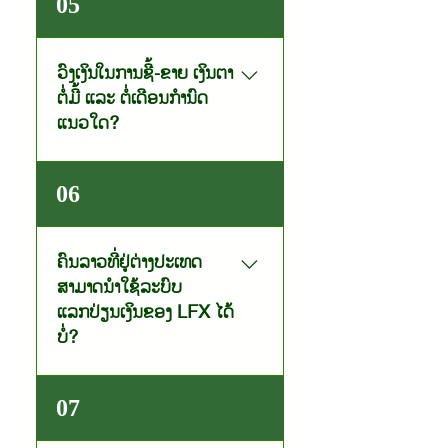
05
ປະເທດແບບອອນລາຍ ທີ່ມີ
ທະນາຄານ ຮ່ວມທຸລະກິດລາວ-ຫວຽດ
Platform ຢູ່ໃນ App Mobile
ຈຳກັດ (LVB) ຜ່ານແອັບ LVB
Banking Internet banking
DIGIBANK- ທະນາຄານ ລາວ-
ວົງເງິນໃນການຊື້-ຂາຍ ເງິນຕາ
ຂອງທະນາຄານສະມາຊິກ; ເຊິ່ງບໍ່ມີຈຸດ
ຝຣັ່ງ (BFL) ຜ່ານແອັບ BFL
ຕໍ່ມື້ ແລະ ຕໍ່ເດືອນກຳນົດ
ບໍລິການໃນການແລກປ່ຽນເງິນ.
CONNECT- ທະນາຄານ ບີໄອ
ແນວໃດ?
ຊີ (BIC) ຜ່ານແອັບ BIC I-
BANKING- ທະນາຄານ ອິນໂດ
- ວົງເງິນການຊື້ ຕໍ່ມື້: ປະເພດ
ຈີນ (IB) ຜ່ານແອັບ IB COOL-
06
ບຸກຄົນ 45,000,000ກີບ /ມື້, ນິຕິ
ທະນາຄານ ພົງສະຫວັນ (PSV) ຜ່ານ
ບຸກຄົນ: 1,660,000,000 ກີບ/
ແອັບ HI APP- ທະນາຄານ ມາ
ມື້- ວົງເງິນການຊື້ ຕໍ່ເດືອນ: ສໍາລັບ
ຄົນລາວທີ່ຢູ່ຕ່າງປະເທດ
ຣູຮານ ເຈແປນ ລາວ (MJBL) ຜ່ານ
ວົງເງິນໃນການຊື້ ທາງເຮົາກໍານົດເປັນມື້
ສາມາດນຳໃຊ້ລະບົບ
ແອັບ MARUHAN Mobile
ເທົ່ານັ້້ນ- ວົງເງິນການຂາຍ: ແມ່ນບໍ່
Banking- ທະນາຄານ ເອຊີລິດາ
ແລກປ່ຽນເງິນຂອງ LFX ໄດ້
ຈໍາກັດ
ລາວ ຈຳກັດ (ACLEDA) ຜ່ານແອັບ
ບໍ່?
ACLEDA Mobile-
ທະນາຄານ ໄຊງ່ອນເທືອງຕິ່ນລາວ
ພົນລະເມືອງລາວ ທີ່ມີບັນຊີທະນາຄານ
07
ຈຳກັດຜູ້ດຽວ (SACOMBANK
ທີ່ເປັນສະມາຊິກ ຂອງ LFX ທັງ 13
LAO) ຜ່ານແອັບ (Sacombank
ທະນາຄານ ແມ່ນສາມາດແລກປ່ຽນ