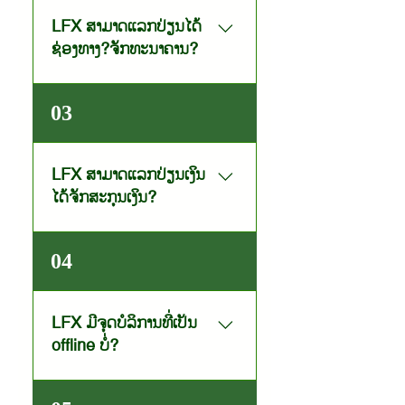
LFX ສາມາດແລກປ່ຽນໄດ້
ຊ່ອງທາງ?ຈັກທະນາຄານ?
ປະຈຸບັນສາມາດໃຊ້ບໍລິການແລກປ່ຽນ
03
ໄດ້ 13 ທະນາຄານທີ່ໃຫ້ບໍລິການລະບົບ
LFX ຜ່ານ Application Mobile
Banking ດັ່ງລຸ່ມນີ້:- ທະນາຄານ
LFX ສາມາດແລກປ່ຽນເງິນ
ການຄ້າຕ່າງປະເທດລາວ ມະຫາຊົນ
ໄດ້ຈັກສະກຸນເງິນ?
(BCEL) ຜ່ານແອັບ BCEL
ONE- ທະນາຄານ ສົ່ງເສີມ
ປະຈຸບັນ LFX ມີໃຫ້ບໍລິການ
ກະສິກຳ ຈຳກັດ (APB) ຜ່ານແອັບ
04
ແລກປ່ຽນ 04 ສະກຸນເງິນຄື: ກີບ,
APB MEPORM- ທະນາຄານ
ບາດ, ໂດລາ ແລະ ຢວນ.
ພັດທະນາລາວ ຈຳກັດ (LDB) ຜ່ານ
ແອັບ LDB TRUST-
LFX ມີຈຸດບໍລິການທີ່ເປັນ
ທະນາຄານ ຮ່ວມພັດທະນາ ຈຳກັດ
offline ບໍ່?
(JDB) ຜ່ານແອັບ JDB YES-
ທະນາຄານ ເອັສທີ ຈຳກັດ (STB)
LFX ເປັນລະບົບແລກປ່ຽນເງິນຕາຕ່າງ
ຜ່ານແອັບ ST HUB-