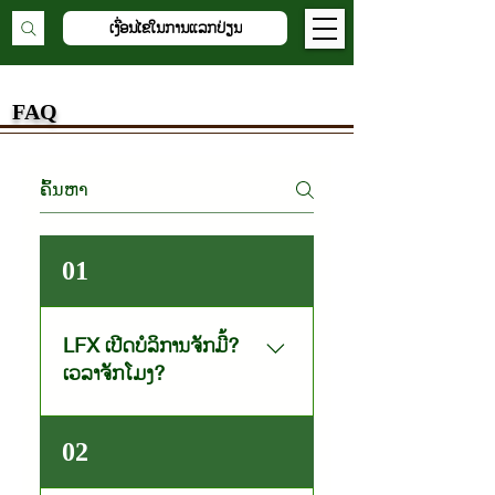
ເງື່ອນໄຂໃນການແລກປ່ຽນ
FAQ
01
LFX ເປີດບໍລິການຈັກມື້?
ເວລາຈັກໂມງ?
LFX ເປີດໃຫ້ບໍລິການ 7 ມື້ (ວັນຈັນ-
02
ວັນອາທິດ) ເລີ່ມແຕ່ເວລາ 9:00-
15:00 ໂມງ.