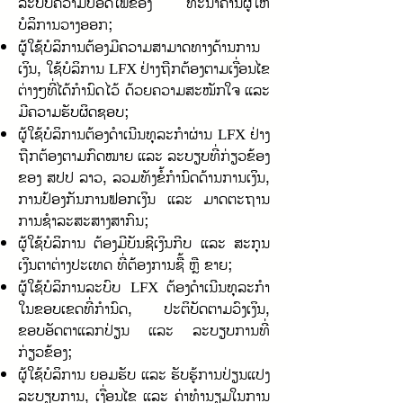
ລະບົບຄວາມປອດໄພຂອງ ທະນາຄານຜູ້ໃຫ້
ບໍລິການວາງອອກ;
ຜູ້ໃຊ້ບໍລິການຕ້ອງມີຄວາມສາມາດທາງດ້ານການ
ເງິນ, ໃຊ້ບໍລິການ
ຢ່າງຖືກຕ້ອງຕາມເງື່ອນໄຂ
LFX
ຕ່າງໆທີ່ໄດ້ກຳນົດໄວ້ ດ້ວຍຄວາມສະໝັກໃຈ ແລະ
ມີຄວາມຮັບຜິດຊອບ;
ຜູ້ໃຊ້ບໍລິການຕ້ອງດຳເນີນທຸລະກຳຜ່ານ
ຢ່າງ
LFX
ຖືກຕ້ອງຕາມກົດໝາຍ ແລະ ລະບຽບທີ່ກ່ຽວຂ້ອງ
ຂອງ ສປປ ລາວ, ລວມທັງຂໍ້ກໍານົດດ້ານການເງິນ,
ການປ້ອງກັນການຟອກເງິນ ແລະ ມາດຕະຖານ
ການຊຳລະສະສາງສາກົນ;
ຜູ້ໃຊ້ບໍລິການ ຕ້ອງມີບັນຊີເງິນກີບ ແລະ ສະກຸນ
ເງິນຕາຕ່າງປະເທດ ທີ່ຕ້ອງການຊື້ ຫຼື ຂາຍ;
ຜູ້ໃຊ້ບໍລິການລະບົບ
ຕ້ອງດຳເນີນທຸລະກຳ
LFX
ໃນຂອບເຂດທີ່ກຳນົດ, ປະຕິບັດຕາມວົງເງິນ,
ຂອບອັດຕາແລກປ່ຽນ ແລະ ລະບຽບການທີ່
ກ່ຽວຂ້ອງ;
ຜູ້ໃຊ້ບໍລິການ ຍອມຮັບ ແລະ ຮັບຮູ້ການປ່ຽນແປງ
ລະບຽບການ, ເງື່ອນໄຂ ແລະ ຄ່າທຳນຽມໃນການ