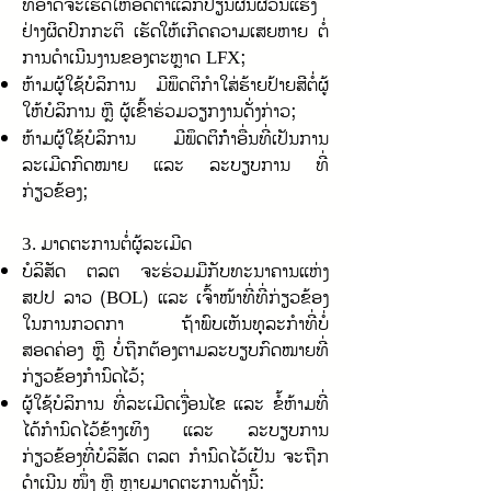
ທີ່ອາດຈະເຮັດໃຫ້ອັດຕາແລກປ່ຽນຜັນຜວນແຮງ
ຢ່າງຜິດປົກກະຕິ ເຮັດໃຫ້ເກີດຄວາມເສຍຫາຍ ຕໍ່
ການດໍາເນີນງານຂອງຕະຫຼາດ
;
LFX
ຫ້າມຜູ້ໃຊ້ບໍລິການ ມີພຶດຕິກໍາໃສ່ຮ້າຍປ້າຍສີຕໍ່ຜູ້
ໃຫ້ບໍລິການ ຫຼື ຜູ້ເຂົ້າຮ່ວມວຽກງານດັ່ງກ່າວ;
ຫ້າມຜູ້ໃຊ້ບໍລິການ ມີພຶດຕິກໍຳອື່ນທີ່ເປັນການ
ລະເມີດກົດໝາຍ ແລະ ລະບຽບການ ທີ່
ກ່ຽວຂ້ອງ;
ມາດຕະການຕໍ່ຜູ້ລະເມີດ
3.
ບໍລິສັດ ຕລຕ ຈະຮ່ວມມືກັບທະນາຄານແຫ່ງ
ສປປ ລາວ (
) ແລະ ເຈົ້າໜ້າທີ່ທີ່ກ່ຽວຂ້ອງ
BOL
ໃນການກວດກາ ຖ້າພົບເຫັນທຸລະກຳທີ່ບໍ່
ສອດຄ່ອງ ຫຼື ບໍ່ຖືກຕ້ອງຕາມລະບຽບກົດໝາຍທີ່
ກ່ຽວຂ້ອງກຳນົດໄວ້;
ຜູ້ໃຊ້ບໍລິການ ທີ່ລະເມີດເງື່ອນໄຂ ແລະ ຂໍ້ຫ້າມທີ່
ໄດ້ກຳນົດໄວ້ຂ້າງເທິງ ແລະ ລະບຽບການ
ກ່ຽວຂ້ອງທີ່ບໍລິສັດ ຕລຕ ກຳນົດໄວ້ເປັນ ຈະຖືກ
ດໍາເນີນ ໜຶ່ງ ຫຼື ຫຼາຍມາດຕະການດັ່ງນີ້: