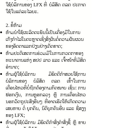
ໃຊ້ບໍລິການຂອງ
ທີ່ ບໍລິສັດ ຕລຕ ປະກາດ
LFX
ໃຊ້ໃນແຕ່ລະໄລຍະ.
ຂໍ້ຫ້າມ
2.
ຫ້າມນຳໃຊ້ຜະລິດຕະພັນນີ້ເປັນເຄື່ອງມືໃນການ
ເກັງກຳໄລໃນຕະຫຼາດເຊິ່ງສົ່ງຜົນຕໍ່ຄວາມຜັນຜວນ
ຂອງອັດຕາແລກປ່ຽນຢ່າງເດັດຂາດ;
ຫ້າມປະຕິເສດການຮ່ວມມືໃນການກວດກາຂອງ
ທະນາຄານແຫ່ງ ສປປ ລາວ ແລະ ເຈົ້າໜ້າທີ່ມີສິດ
ອຳນາດ;
ຫ້າມຜູ້ໃຊ້ບໍລິການ ມີພຶດຕິກໍາສວຍໃຊ້ການ
ບໍລິການຂອງ ບໍລິສັດ ຕລຕ ເຂົ້າໃນການ
ເຄື່ອນໄຫວທີ່ບໍ່ຖືກຕ້ອງຕາມກົດໝາຍ ເຊັ່ນ: ການ
ຟອກເງິນ, ການຫຼອກລວງ ຫຼື ການເຄື່ອນໄຫວ
ນອກວັດຖຸປະສົງອື່ນໆ ທີ່ອາດເຮັດໃຫ້ເກີດຄວາມ
ເສຍຫາຍ ຕໍ່ ບຸກຄົນ, ນິຕິບຸກຄົນອື່ນ ແລະ ຊື່ສຽງ
ຂອງ
;
LFX
ຫ້າມຜູ້ໃຊ້ບໍລິການ ມີພຶດຕິກໍາສົ່ງຄໍາສັ່ງຊື້ ຫຼື ຂາຍ