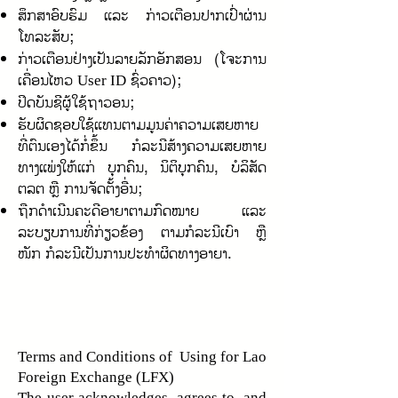
ສຶກສາອົບຮົມ ແລະ ກ່າວເຕືອນປາກເປົ່າຜ່ານ
ໂທລະສັບ;
ກ່າວເຕືອນຢ່າງເປັນລາຍລັກອັກສອນ (ໂຈະການ
ເຄື່ອນໄຫວ
ຊົ່ວຄາວ);
User ID
ປິດບັນຊີຜູ້ໃຊ້ຖາວອນ;
ຮັບຜິດຊອບໃຊ້ແທນຕາມມູນຄ່າຄວາມເສຍຫາຍ
ທີ່ຕົນເອງໄດ້ກໍ່ຂຶ້ນ ກໍລະນີສ້າງຄວາມເສຍຫາຍ
ທາງແພ່ງໃຫ້ແກ່ ບຸກຄົນ, ນິຕິບຸກຄົນ, ບໍລິສັດ
ຕລຕ ຫຼື ການຈັດຕັ້ງອື່ນ;
ຖືກດໍາເນີນຄະດີອາຍາຕາມກົດໝາຍ ແລະ
ລະບຽບການທີ່ກ່ຽວຂ້ອງ ຕາມກໍລະນີເບົາ ຫຼື
ໜັກ ກໍລະນີເປັນການປະທໍາຜິດທາງອາຍາ.
Terms and Conditions of Using for Lao
Foreign Exchange (LFX)
The user acknowledges, agrees to, and