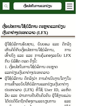
ເງື່ອນໄຂໃນການແລກປ່ຽນ
ເງື່ອນໄຂການໃຊ້ບໍລິການ ຕະຫຼາດແລກປ່ຽນ
ເງິນຕາຕ່າງປະເທດລາວ
(LFX)
ຜູ້ໃຊ້ບໍລິການຮັບຊາບ, ຍິນຍອມ ແລະ ຕົກລົງ
ເຫັນດີຕໍ່ກັບເງື່ອນໄຂການໃຊ້ບໍລິການ, ການ
ເຂົ້າເຖິງ ແລະ ແລະ ການຄຸ້ມຄອງລະບົບ
LFX
ກັບ ບໍລິສັດ ຕລຕ ດັ່ງນີ້:
ເງື່ອນໄຂໃນການໃຊ້ບໍລິການ ຕະຫຼາດ
1.
ແລກປ່ຽນເງິນຕາຕ່າງປະເທດລາວ
ຜູ້ໃຊ້ບໍລິການ ຕົກລົງວ່າ ການດໍາເນີນງານໃດໆໃນ
ການເຂົ້າລະບົບໃຫ້ບໍລິການແລກປ່ຽນເງິນຕາຕ່າງ
ປະເທດລາວ (
) ທີ່ໃຊ້
, ລະຫັດ
LFX
User ID
ລັບ ແລະ ຜ່ານການຢືນຢັນຕົວຕົນ ຜູ້ໃຊ້ງານແມ່ນ
ໄດ້ປະຕິບັດຖືກຕ້ອງຕາມລະບຽບການ ແລະ