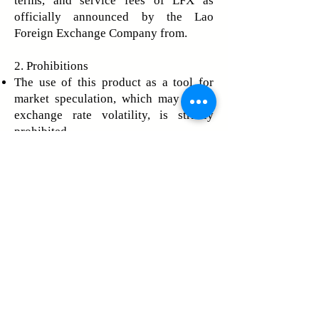
terms, and service fees of LFX as
officially announced by the Lao
Foreign Exchange Company from.
2.
Prohibitions
The use of this product as a tool for
market speculation, which may cause
exchange rate volatility, is strictly
prohibited.
Refusal to cooperate with inspections
conducted by the Bank of the Lao PDR
and other competent authorities is
strictly prohibited.
Users are prohibited from misusing
LFX services for unlawful activities,
including money laundering, fraud, or
any other unauthorized actions that
may harm individuals, legal entities, or
the reputation of LFX.
Users are prohibited from placing buy