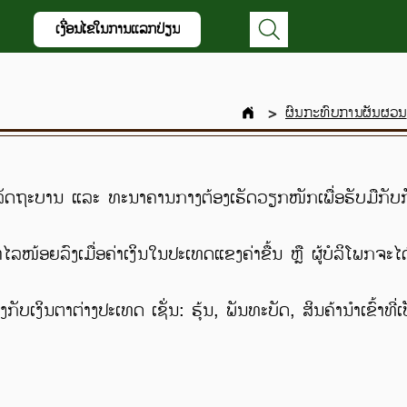
ເງື່ອນໄຂໃນການແລກປ່ຽນ
ຜົນກະທົບການຜັນຜວນ
>
ັດຖະບານ ແລະ ທະນາຄານກາງຕ້ອງເຮັດວຽກໜັກເພື່ອຮັບມືກັບ
ໜ້ອຍລົງເມື່ອຄ່າເງິນໃນປະເທດແຂງຄ່າຂື້ນ ຫຼື ຜູ້ບໍລິໂພກຈະໄດ້
ນຕາຕ່າງປະເທດ ເຊັ່ນ: ຮຸ້ນ, ພັນທະບັດ, ສິນຄ້ານໍາເຂົ້າທີ່ເ