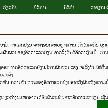
ກ່ຽວກັບ
ບໍລິການ
ນິຕິກຳ
ລາຍງານ ແ
ລກປ່ຽນ ຈະສົ່ງຜົນກະທົບຫຼາຍດ້ານ ທັງໃນລະດັບ ບຸກຄົນ, ນິ
ຜັນຜວນຂອງອັດຕາແລກປ່ຽນ ອາດສົ່ງຜົນຕໍ່ອັດຕາເງິນເຟີ້, 
່ງອອກຫາກອັດຕາແລກປ່ຽນມີການຜັນຜວນແຮງ ຈະສົ່ງຜົນໃຫ້ຕົ້ນທືນກ
ນອ່ອນລົງ.
ດທືນ ຄວາມຜັນຜວນຂອງອັດຕາແລກປ່ຽນອາດສົ່ງຜົນເຖິງຄວາມບໍ່ແນ່ນ
ທ່ຽວຕ່າງປະເທດອາດໄດ້ຮັບຜົນກະທົບຈາກອັດຕາແລກປ່ຽນ ເຊັ່ນ: ຄ