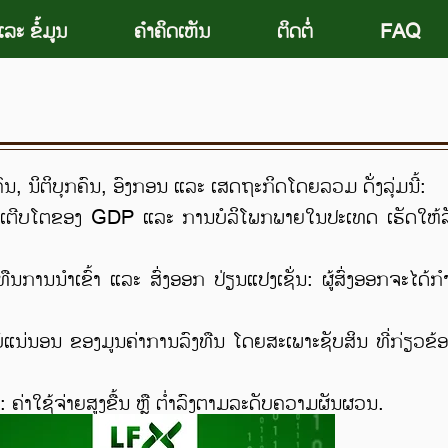
ລະ ຂໍ້ມູນ
ຄຳຄິດເຫັນ
ຕິດຕໍ່
FAQ
ຕິບຸກຄົນ, ອົງກອນ ແລະ ເສດຖະກິດໂດຍລວມ ດັ່ງລຸ່ມນີ້:
ການເຕີບໂຕຂອງ GDP ແລະ ການບໍລິໂພກພາຍໃນປະເທດ ເຮັດໃຫ້ລ
ານນໍາເຂົ້າ ແລະ ສົ່ງອອກ ປ່ຽນແປງເຊັ່ນ: ຜູ້ສົ່ງອອກຈະໄດ້ກຳໄລ
ອນ ຂອງມູນຄ່າການລົງທືນ ໂດຍສະເພາະຊັບສິນ ທີ່ກ່ຽວຂ້ອງກັບເງິ
່າໃຊ້ຈ່າຍສູງຂື້ນ ຫຼື ຕໍ່າລົງຕາມລະດັບຄວາມຜັນຜວນ.