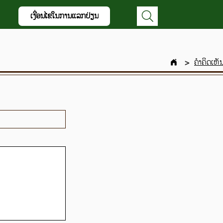
ເງື່ອນໄຂໃນການແລກປ່ຽນ
ຄຳຄິດເຫັ
>