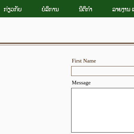
ກ່ຽວກັບ
ບໍລິການ
ນິຕິກຳ
ລາຍງານ ແ
First Name
Message