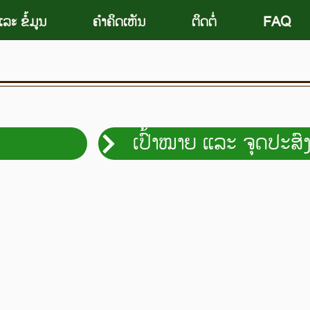
ລະ ຂໍ້ມູນ
ຄຳຄິດເຫັນ
ຕິດຕໍ່
FAQ
ເປົ້າໝາຍ ແລະ ຈຸດປະສົ