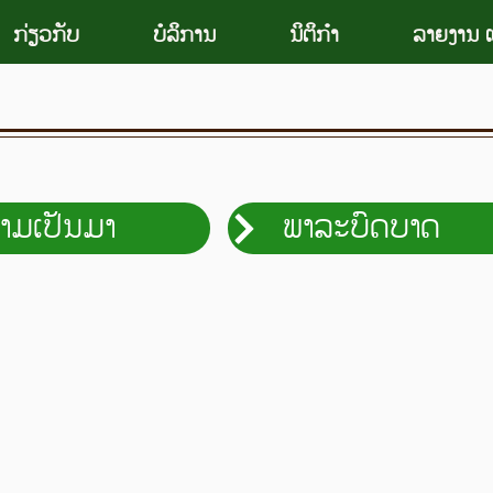
ກ່ຽວກັບ
ບໍລິການ
ນິຕິກຳ
ລາຍງານ ແ
າມເປັນມາ
ພາລະບົດບາດ