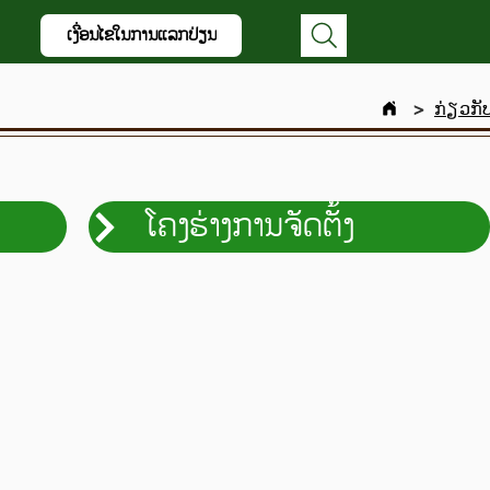
ເງື່ອນໄຂໃນການແລກປ່ຽນ
>
ກ່ຽວກັ
ງ
ໂຄງຮ່າງການຈັດຕັ້ງ