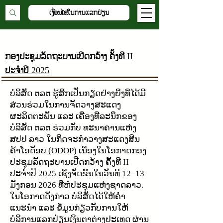
ເງື່ອນໄຂໃນການແລກປ່ຽນ
ກອງປະຊຸມລັດຖະບານເປີດກວ້າງ ຄັ້ງທີ
II
ປະຈຳປີ
2025
ບໍລິສັດ ຕລຕ ຮູ້ສຶກເປັນກຽດຢ່າງຍິ່ງທີ່ໄດ້ມີ
ສ່ວນຮ່ວມໃນການຈັດວາງສະແດງ
ຜະລິດຕະພັນ ແລະ ເຄື່ອງທີ່ລະນຶກຂອງ
ບໍລິສັດ ຕລຕ ຮ່ວມກັບ ທະນາຄານແຫ່ງ
ສປປ ລາວ ໃນກິດຈະກຳວາງສະແດງສິນ
ຄ້າໂອດັອບ
ເນື່ອງໃນໂອກາດກອງ
(ODOP)
ປະຊຸມລັດຖະບານເປີດກວ້າງ ຄັ້ງທີ
II
ປະຈຳປີ
ເຊິ່ງຈັດຂຶ້ນໃນວັນທີ
2025
12–13
ມັງກອນ
ທີ່ຫໍປະຊຸມແຫ່ງຊາດລາວ.
2026
ໃນໂອກາດດັ່ງກ່າວ ບໍລິສັດໄດ້ໃຫ້ຄຳ
ແນະນຳ ແລະ ຂໍ້ມູນກ່ຽວກັບການໃຫ້
ບໍລິການແລກປ່ຽນເງິນຕາຕ່າງປະເທດ ຜ່ານ