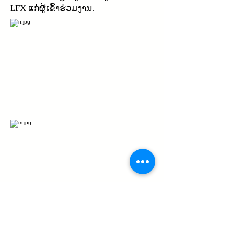
ແກ່ຜູ້ເຂົ້າຮ່ວມງານ.
LFX