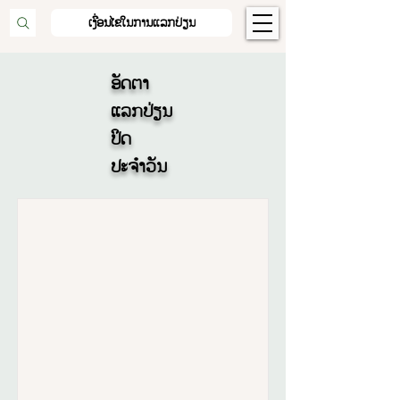
ເງື່ອນໄຂໃນການແລກປ່ຽນ
ອັດຕາ
ແລກປ່ຽນ
ປິດ
ປະຈຳວັນ