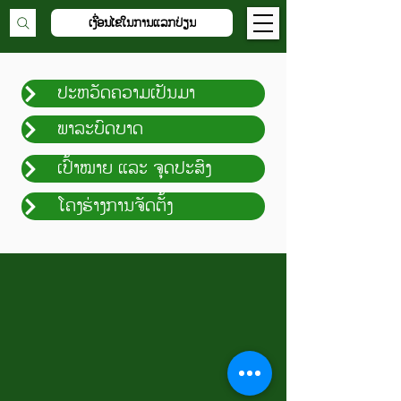
ເງື່ອນໄຂໃນການແລກປ່ຽນ
ປະຫວັດຄວາມເປັນມາ
ພາລະບົດບາດ
ເປົ້າໝາຍ ແລະ ຈຸດປະສົງ
ໂຄງຮ່າງການຈັດຕັ້ງ